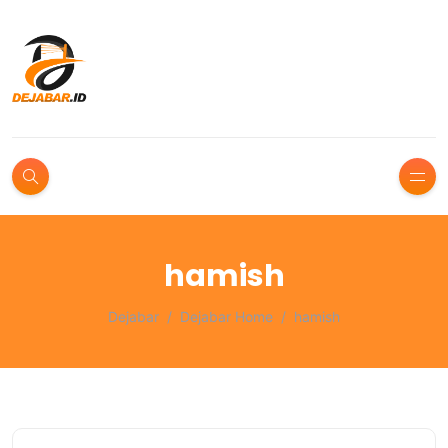
hamish
Dejabar
Dejabar Home
hamish