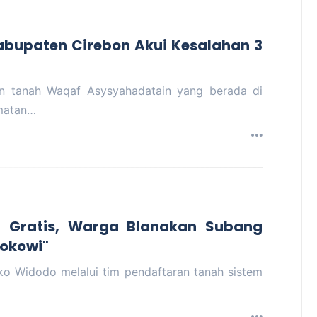
abupaten Cirebon Akui Kesalahan 3
n tanah Waqaf Asysyahadatain yang berada di
matan…
h Gratis, Warga Blanakan Subang
Jokowi"
o Widodo melalui tim pendaftaran tanah sistem