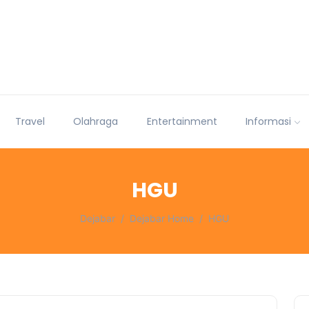
Travel
Olahraga
Entertainment
Informasi
HGU
Dejabar
Dejabar Home
HGU