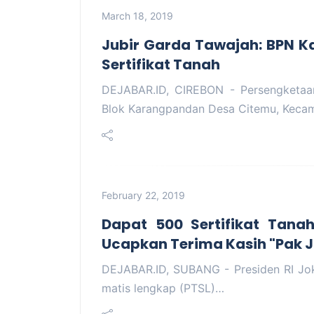
March 18, 2019
Jubir Garda Tawajah: BPN K
Sertifikat Tanah
DEJABAR.ID, CIREBON - Persengketaa
Blok Karangpandan Desa Citemu, Keca
February 22, 2019
Dapat 500 Sertifikat Tana
Ucapkan Terima Kasih "Pak 
DEJABAR.ID, SUBANG - Presiden RI Jok
matis lengkap (PTSL)…