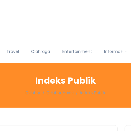
Travel
Olahraga
Entertainment
Informasi
Indeks Publik
Dejabar
Dejabar Home
Indeks Publik