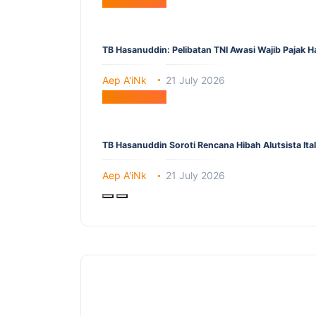
Berita Utama
TB Hasanuddin: Pelibatan TNI Awasi Wajib Pajak 
Aep A'iNk
21 July 2026
Berita Utama
TB Hasanuddin Soroti Rencana Hibah Alutsista It
Aep A'iNk
21 July 2026