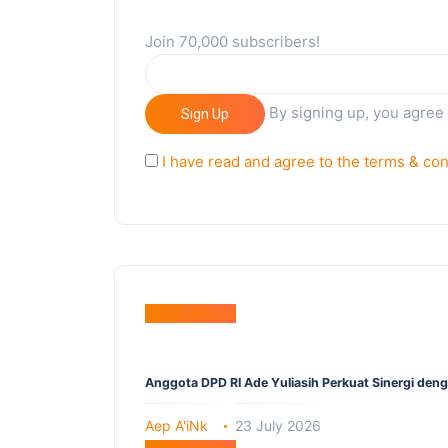
Join 70,000 subscribers!
By signing up, you agree
Sign Up
I have read and agree to the terms & con
Berita Utama
Anggota DPD RI Ade Yuliasih Perkuat Sinergi den
Aep A'iNk
23 July 2026