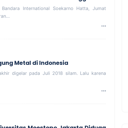
Bandara International Soekarno Hatta, Jumat
iran…
ung Metal di Indonesia
akhir digelar pada Juli 2018 silam. Lalu karena
iversitas Moestopo Jakarta Diduga