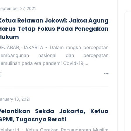
eptember 27, 2021
Ketua Relawan Jokowi: Jaksa Agung
Harus Tetap Fokus Pada Penegakan
Hukum
DEJABAR, JAKARTA - Dalam rangka percepatan
pembangunan nasional dan percepatan
pemulihan pada era pandemi Covid-19,…
anuary 18, 2021
Pelantikan Sekda Jakarta, Ketua
GPMI, Tugasnya Berat!
dejabar.id - Ketua Gerakan Persaudaraan Muslim