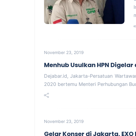
I
m
November 23, 2019
Menhub Usulkan HPN Digelar 
Dejabar.id, Jakarta-Persatuan Wartawan
2020 bertemu Menteri Perhubungan Bu
November 23, 2019
Gelar Konser di Jakarta, EX