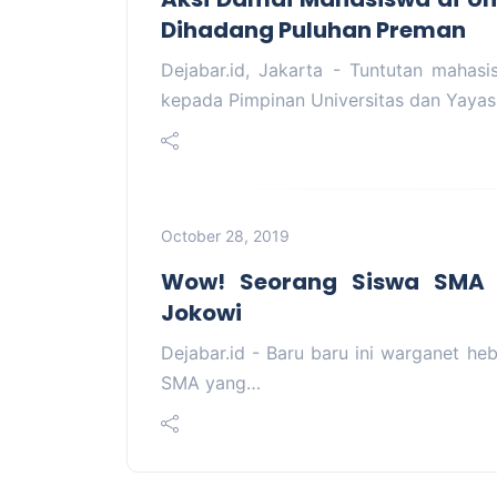
Dihadang Puluhan Preman
Dejabar.id, Jakarta - Tuntutan mahas
kepada Pimpinan Universitas dan Yaya
October 28, 2019
Wow! Seorang Siswa SMA J
Jokowi
Dejabar.id - Baru baru ini warganet h
SMA yang…