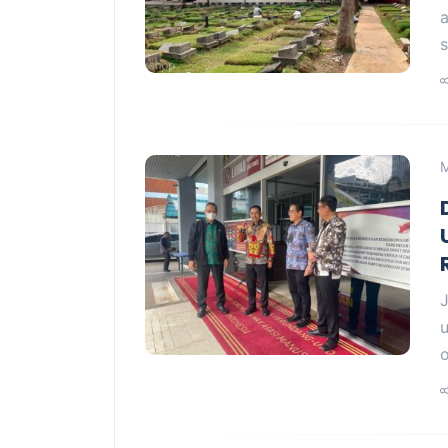
M
J
o