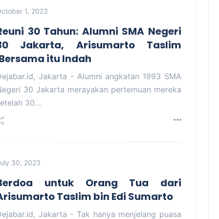
ctober 1, 2023
Reuni 30 Tahun: Alumni SMA Negeri
30 Jakarta, Arisumarto Taslim
:Bersama itu Indah
Dejabar.id, Jakarta - Alumni angkatan 1993 SMA
Negeri 30 Jakarta merayakan pertemuan mereka
setelah 30…
uly 30, 2023
Berdoa untuk Orang Tua dari
Arisumarto Taslim bin Edi Sumarto
Dejabar.id, Jakarta - Tak hanya menjelang puasa