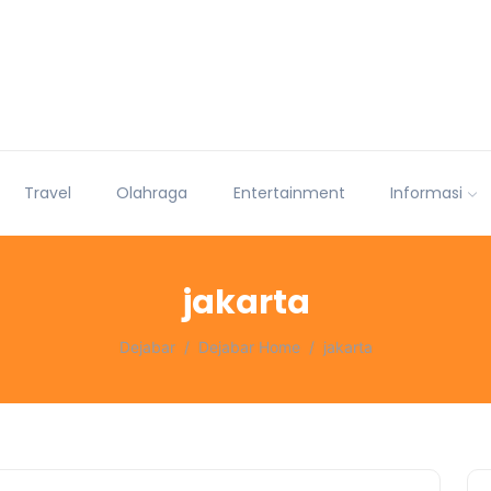
Travel
Olahraga
Entertainment
Informasi
jakarta
Dejabar
Dejabar Home
jakarta