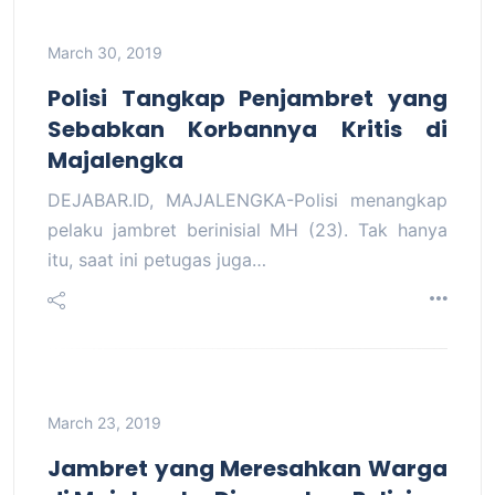
March 30, 2019
Polisi Tangkap Penjambret yang
Sebabkan Korbannya Kritis di
Majalengka
DEJABAR.ID, MAJALENGKA-Polisi menangkap
pelaku jambret berinisial MH (23). Tak hanya
itu, saat ini petugas juga…
March 23, 2019
Jambret yang Meresahkan Warga