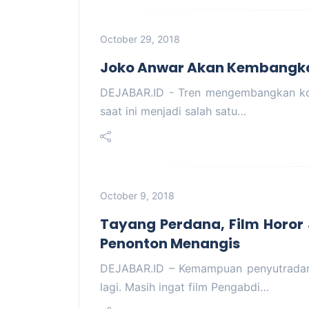
October 29, 2018
Joko Anwar Akan Kembangka
DEJABAR.ID - Tren mengembangkan kon
saat ini menjadi salah satu…
October 9, 2018
Tayang Perdana, Film Horor
Penonton Menangis
DEJABAR.ID – Kemampuan penyutradar
lagi. Masih ingat film Pengabdi…