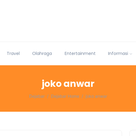
Travel
Olahraga
Entertainment
Informasi
joko anwar
Dejabar
Dejabar Home
joko anwar