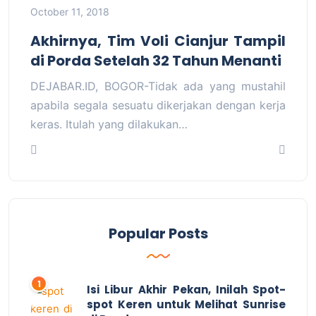
October 11, 2018
Akhirnya, Tim Voli Cianjur Tampil
di Porda Setelah 32 Tahun Menanti
DEJABAR.ID, BOGOR-Tidak ada yang mustahil
apabila segala sesuatu dikerjakan dengan kerja
keras. Itulah yang dilakukan…
Popular Posts
Isi Libur Akhir Pekan, Inilah Spot-
spot Keren untuk Melihat Sunrise