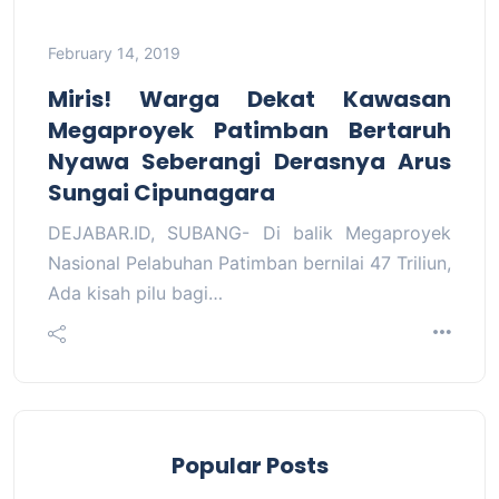
February 14, 2019
Miris! Warga Dekat Kawasan
Megaproyek Patimban Bertaruh
Nyawa Seberangi Derasnya Arus
Sungai Cipunagara
DEJABAR.ID, SUBANG- Di balik Megaproyek
Nasional Pelabuhan Patimban bernilai 47 Triliun,
Ada kisah pilu bagi…
Popular Posts