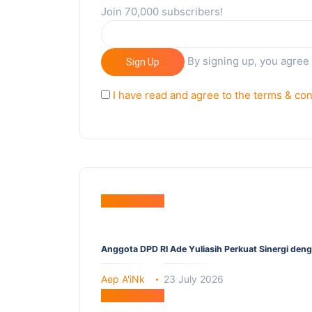
Join 70,000 subscribers!
By signing up, you agree
Sign Up
I have read and agree to the terms & con
Berita Utama
Anggota DPD RI Ade Yuliasih Perkuat Sinergi den
Aep A'iNk
23 July 2026
Berita Utama