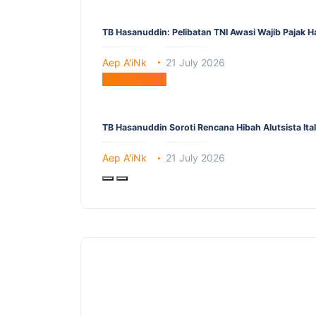
TB Hasanuddin: Pelibatan TNI Awasi Wajib Pajak 
Aep A'iNk
21 July 2026
Berita Utama
TB Hasanuddin Soroti Rencana Hibah Alutsista It
Aep A'iNk
21 July 2026