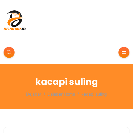
kacapi suling
Dejabar
Dejabar Home
kacapi suling