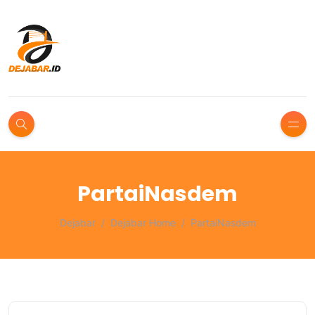
PartaiNasdem
Dejabar
Dejabar Home
PartaiNasdem