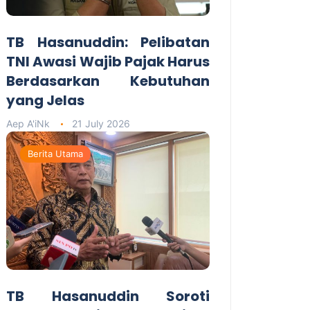
TB Hasanuddin: Pelibatan
TNI Awasi Wajib Pajak Harus
Berdasarkan Kebutuhan
yang Jelas
Aep A'iNk
21 July 2026
Berita Utama
TB Hasanuddin Soroti