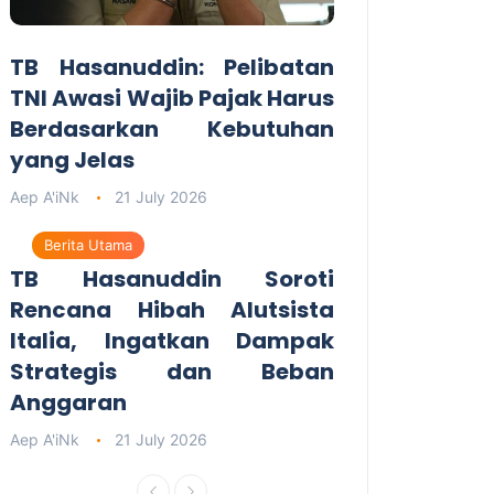
TB Hasanuddin: Pelibatan
TNI Awasi Wajib Pajak Harus
Berdasarkan Kebutuhan
yang Jelas
Aep A'iNk
21 July 2026
Berita Utama
TB Hasanuddin Soroti
Rencana Hibah Alutsista
Italia, Ingatkan Dampak
Strategis dan Beban
Anggaran
Aep A'iNk
21 July 2026