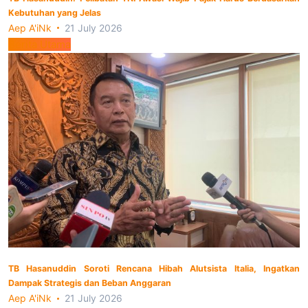
Kebutuhan yang Jelas
Aep A'iNk
21 July 2026
Berita Utama
TB Hasanuddin Soroti Rencana Hibah Alutsista Italia, Ingatkan
Dampak Strategis dan Beban Anggaran
Aep A'iNk
21 July 2026