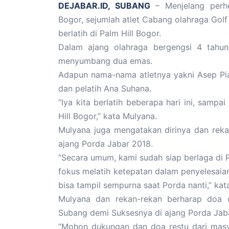
DEJABAR.ID, SUBANG
– Menjelang perhe
Bogor, sejumlah atlet Cabang olahraga Gol
berlatih di Palm Hill Bogor.
Dalam ajang olahraga bergengsi 4 tahun
menyumbang dua emas.
Adapun nama-nama atletnya yakni Asep Pia
dan pelatih Ana Suhana.
“Iya kita berlatih beberapa hari ini, sampa
Hill Bogor,” kata Mulyana.
Mulyana juga mengatakan dirinya dan reka
ajang Porda Jabar 2018.
“Secara umum, kami sudah siap berlaga di Po
fokus melatih ketepatan dalam penyelesaia
bisa tampil sempurna saat Porda nanti,” kat
Mulyana dan rekan-rekan berharap doa 
Subang demi Suksesnya di ajang Porda Jaba
“Mohon dukungan dan doa restu dari masy