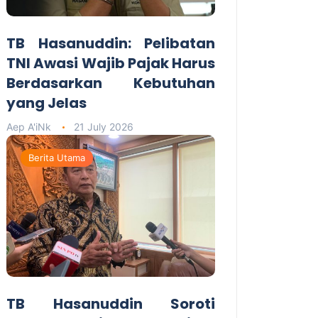
TB Hasanuddin: Pelibatan
TNI Awasi Wajib Pajak Harus
Berdasarkan Kebutuhan
yang Jelas
Aep A'iNk
21 July 2026
Berita Utama
TB Hasanuddin Soroti