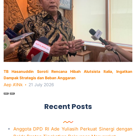
TB Hasanuddin Soroti Rencana Hibah Alutsista Italia, Ingatkan
Dampak Strategis dan Beban Anggaran
Aep A'iNk
21 July 2026
Recent Posts
Anggota DPD RI Ade Yuliasih Perkuat Sinergi dengan