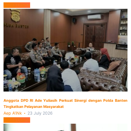
Berita Utama
Anggota DPD RI Ade Yuliasih Perkuat Sinergi dengan Polda Banten
Tingkatkan Pelayanan Masyarakat
Aep A'iNk
23 July 2026
Berita Utama