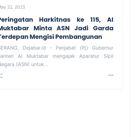
ay 22, 2023
Peringatan Harkitnas ke 115, Al
Muktabar Minta ASN Jadi Garda
Terdepan Mengisi Pembangunan
SERANG, Dejabar.id - Penjabat (Pj) Gubernur
Banten Al Muktabar mengajak Aparatur Sipil
Negara (ASN) untuk…