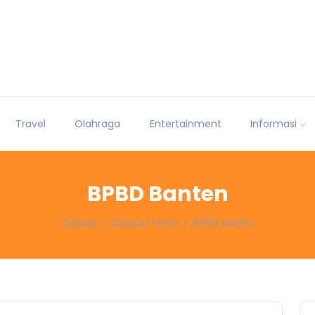
Travel
Olahraga
Entertainment
Informasi
BPBD Banten
Dejabar
Dejabar Home
BPBD Banten