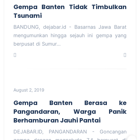
Gempa Banten Tidak Timbulkan
Tsunami
BANDUNG, dejabar.id - Basarnas Jawa Barat
mengumunkan hingga sejauh ini gempa yang
berpusat di Sumur…
August 2, 2019
Gempa Banten Berasa ke
Pangandaran, Warga Panik
Berhamburan Jauhi Pantai
DEJABAR.ID, PANGANDARAN - Goncangan
gempa dengan magnetudo 7,4 berpusat di