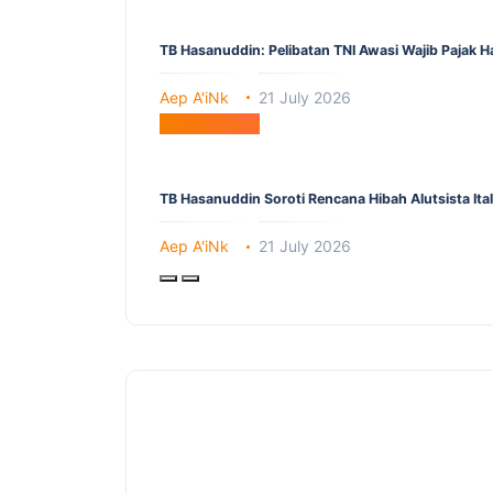
TB Hasanuddin: Pelibatan TNI Awasi Wajib Pajak 
Aep A'iNk
21 July 2026
Berita Utama
TB Hasanuddin Soroti Rencana Hibah Alutsista It
Aep A'iNk
21 July 2026