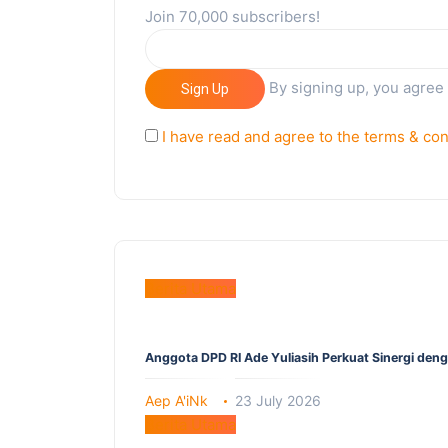
Join 70,000 subscribers!
By signing up, you agree
Sign Up
I have read and agree to the terms & con
Berita Utama
Anggota DPD RI Ade Yuliasih Perkuat Sinergi den
Aep A'iNk
23 July 2026
Berita Utama