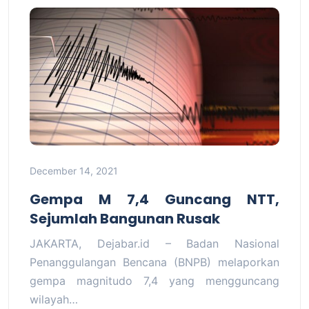
December 14, 2021
Gempa M 7,4 Guncang NTT,
Sejumlah Bangunan Rusak
JAKARTA, Dejabar.id – Badan Nasional
Penanggulangan Bencana (BNPB) melaporkan
gempa magnitudo 7,4 yang mengguncang
wilayah…