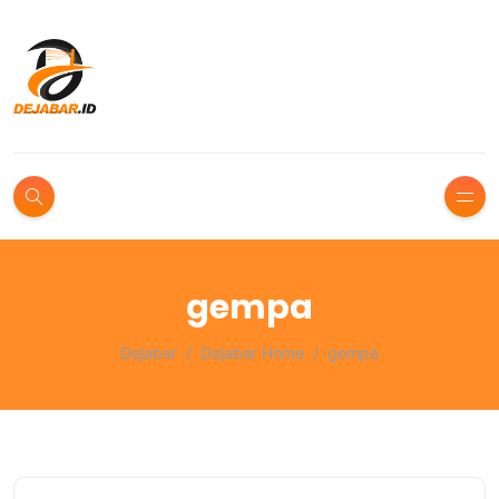
gempa
Dejabar
Dejabar Home
gempa