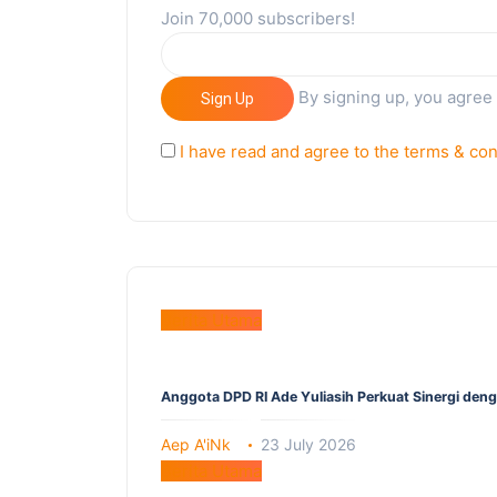
Join 70,000 subscribers!
By signing up, you agree
Sign Up
I have read and agree to the terms & con
Berita Utama
Anggota DPD RI Ade Yuliasih Perkuat Sinergi den
Aep A'iNk
23 July 2026
Berita Utama