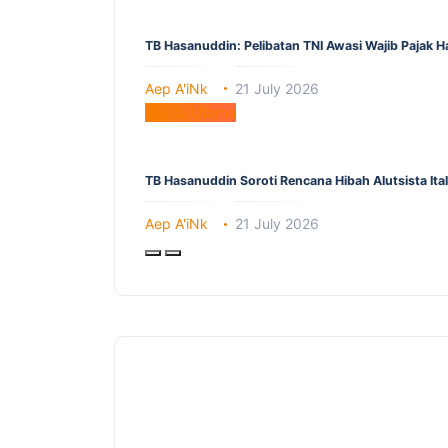
TB Hasanuddin: Pelibatan TNI Awasi Wajib Pajak 
Aep A'iNk
21 July 2026
Berita Utama
TB Hasanuddin Soroti Rencana Hibah Alutsista It
Aep A'iNk
21 July 2026