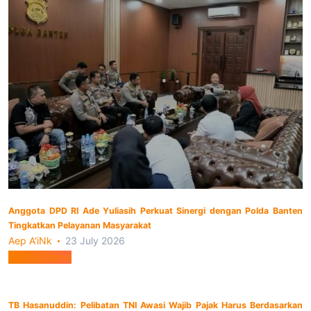
Anggota DPD RI Ade Yuliasih Perkuat Sinergi dengan Polda Banten
Tingkatkan Pelayanan Masyarakat
Aep A'iNk
23 July 2026
Berita Utama
TB Hasanuddin: Pelibatan TNI Awasi Wajib Pajak Harus Berdasarkan