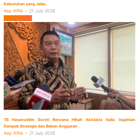
Kebutuhan yang Jelas
Aep A'iNk
21 July 2026
Berita Utama
TB Hasanuddin Soroti Rencana Hibah Alutsista Italia, Ingatkan
Dampak Strategis dan Beban Anggaran
Aep A'iNk
21 July 2026