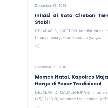
December 26, 2018
Inflasi di Kota Cirebon Te
Stabil
DEJABAR.ID, CIREBON-Kondisi inflasi d
tahun, menunjukkan keadaan yang…
December 25, 2018
Momen Natal, Kapolres Maja
Harga di Pasar Tradisional
DEJABAR.ID, MAJALENGKA-Di momen Per
(25/12/2018) Kapolres Majalengka, AK