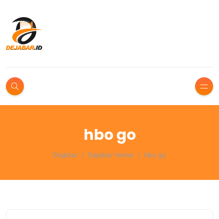
hbo go
Dejabar
Dejabar Home
hbo go