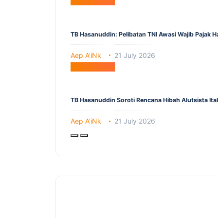
Berita Utama
TB Hasanuddin: Pelibatan TNI Awasi Wajib Pajak 
Aep A'iNk
21 July 2026
Berita Utama
TB Hasanuddin Soroti Rencana Hibah Alutsista It
Aep A'iNk
21 July 2026