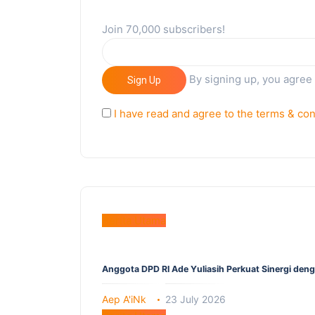
Join 70,000 subscribers!
By signing up, you agree
Sign Up
I have read and agree to the terms & con
Berita Utama
Anggota DPD RI Ade Yuliasih Perkuat Sinergi den
Aep A'iNk
23 July 2026