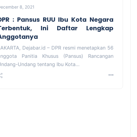
ecember 8, 2021
DPR : Pansus RUU Ibu Kota Negara
Terbentuk, Ini Daftar Lengkap
Anggotanya
JAKARTA, Dejabar.id – DPR resmi menetapkan 56
anggota Panitia Khusus (Pansus) Rancangan
Undang-Undang tentang Ibu Kota…