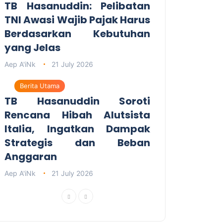
TB Hasanuddin: Pelibatan
TNI Awasi Wajib Pajak Harus
Berdasarkan Kebutuhan
yang Jelas
Aep A'iNk
21 July 2026
Berita Utama
TB Hasanuddin Soroti
Rencana Hibah Alutsista
Italia, Ingatkan Dampak
Strategis dan Beban
Anggaran
Aep A'iNk
21 July 2026