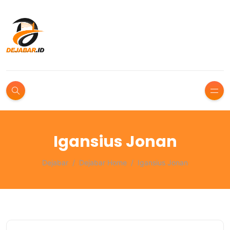
Igansius Jonan
Dejabar
Dejabar Home
Igansius Jonan