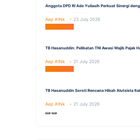
Anggota DPD RI Ade Yuliasih Perkuat Sinergi den
Aep A'iNk
23 July 2026
Berita Utama
TB Hasanuddin: Pelibatan TNI Awasi Wajib Pajak 
Aep A'iNk
21 July 2026
Berita Utama
TB Hasanuddin Soroti Rencana Hibah Alutsista It
Aep A'iNk
21 July 2026