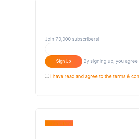
Join 70,000 subscribers!
By signing up, you agree
Sign Up
I have read and agree to the terms & con
Berita Utama