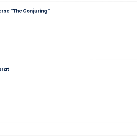
erse “The Conjuring”
arat