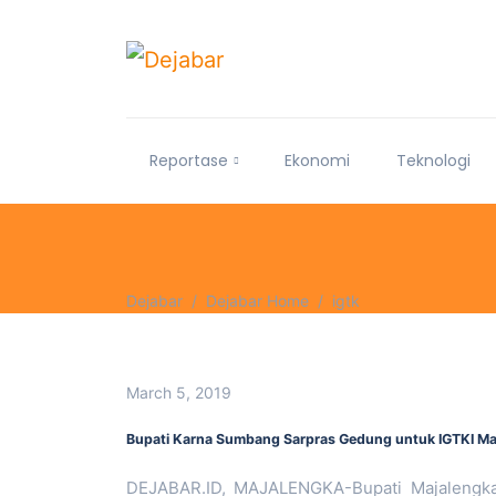
Reportase
Ekonomi
Teknologi
Dejabar
Dejabar Home
igtk
March 5, 2019
Bupati Karna Sumbang Sarpras Gedung untuk IGTKI Ma
DEJABAR.ID, MAJALENGKA-Bupati Majalengka