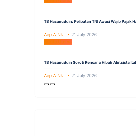
Berita Utama
TB Hasanuddin: Pelibatan TNI Awasi Wajib Pajak 
Aep A'iNk
21 July 2026
Berita Utama
TB Hasanuddin Soroti Rencana Hibah Alutsista It
Aep A'iNk
21 July 2026