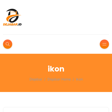
ikon
Dejabar
Dejabar Home
ikon