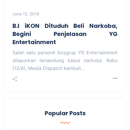
June 12, 2019
B.I iKON Dituduh Beli Narkoba,
Begini Penjelasan YG
Entertainment
Salah satu personil boygrup YG Entertainment
dilaporkan tersandung kasus narkoba.⁣ ⁣Rabu
(12/6), Media Dispatch kembali…
Popular Posts