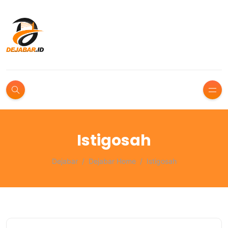
Istigosah
Dejabar
Dejabar Home
Istigosah