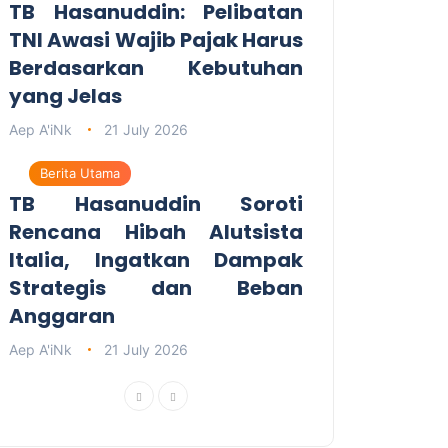
TB Hasanuddin: Pelibatan
TNI Awasi Wajib Pajak Harus
Berdasarkan Kebutuhan
yang Jelas
Aep A'iNk
21 July 2026
Berita Utama
TB Hasanuddin Soroti
Rencana Hibah Alutsista
Italia, Ingatkan Dampak
Strategis dan Beban
Anggaran
Aep A'iNk
21 July 2026