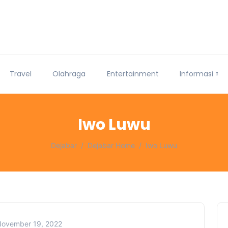
Travel
Olahraga
Entertainment
Informasi
Iwo Luwu
Dejabar
Dejabar Home
Iwo Luwu
ovember 19, 2022