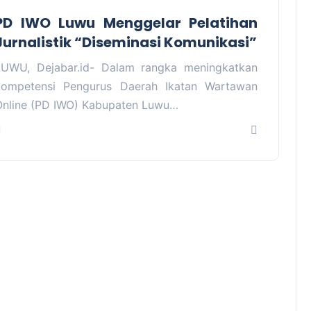
PD IWO Luwu Menggelar Pelatihan
Jurnalistik “Diseminasi Komunikasi”
LUWU, Dejabar.id- Dalam rangka meningkatkan
kompetensi Pengurus Daerah Ikatan Wartawan
Online (PD IWO) Kabupaten Luwu…