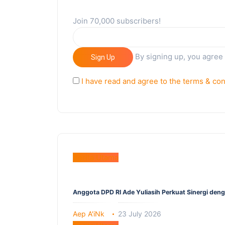
Join 70,000 subscribers!
By signing up, you agree
Sign Up
I have read and agree to the terms & con
Berita Utama
Anggota DPD RI Ade Yuliasih Perkuat Sinergi den
Aep A'iNk
23 July 2026