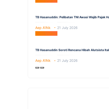
Berita Utama
TB Hasanuddin: Pelibatan TNI Awasi Wajib Pajak 
Aep A'iNk
21 July 2026
Berita Utama
TB Hasanuddin Soroti Rencana Hibah Alutsista It
Aep A'iNk
21 July 2026