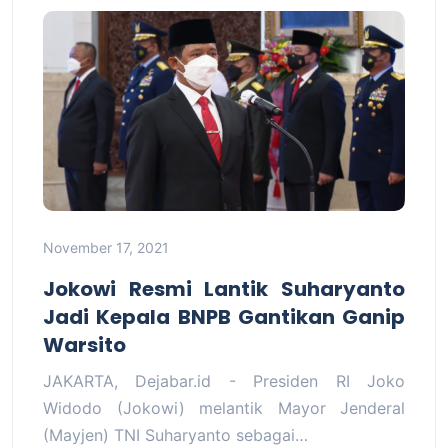
November 17, 2021
Jokowi Resmi Lantik Suharyanto
Jadi Kepala BNPB Gantikan Ganip
Warsito
JAKARTA, Dejabar.id - Presiden RI Joko
Widodo (Jokowi) melantik Mayor Jenderal
(Mayjen) TNI Suharyanto sebagai…