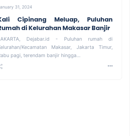
anuary 31, 2024
Kali Cipinang Meluap, Puluhan
Rumah di Kelurahan Makasar Banjir
JAKARTA, Dejabar.id - Puluhan rumah di
Kelurahan/Kecamatan Makasar, Jakarta Timur,
Rabu pagi, terendam banjir hingga…