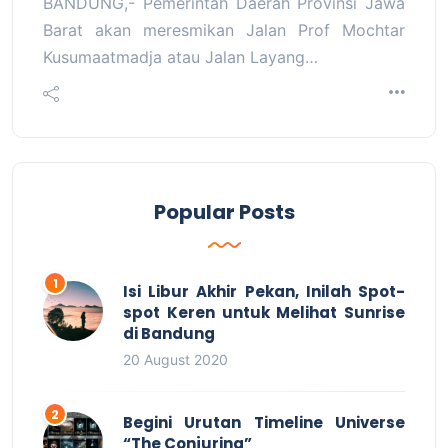
BANDUNG,- Pemerintah Daerah Provinsi Jawa
Barat akan meresmikan Jalan Prof Mochtar
Kusumaatmadja atau Jalan Layang…
Popular Posts
Isi Libur Akhir Pekan, Inilah Spot-
spot Keren untuk Melihat Sunrise
di Bandung
20 August 2020
Begini Urutan Timeline Universe
“The Conjuring”