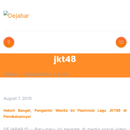
jkt48
Dejabar
Dejabar Home
jkt48
August 7, 2019
Heboh Banget, Pengantin Wanita Ini Flashmob Lagu JKT48 di
Pernikahannya!
DEJABAR.ID – Baru-baru ini beredar di media sosial video