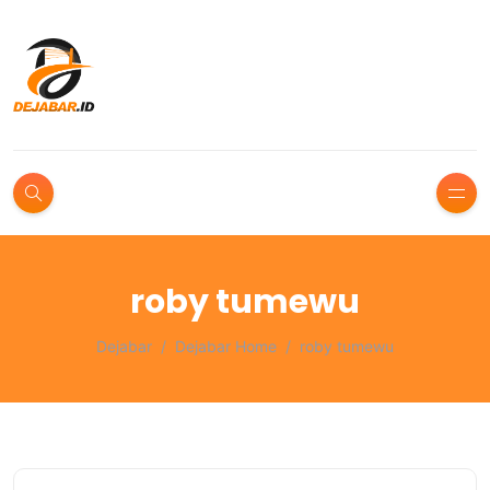
roby tumewu
Dejabar
Dejabar Home
roby tumewu