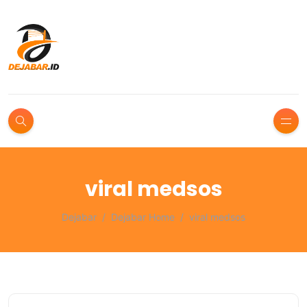
viral medsos
Dejabar
Dejabar Home
viral medsos