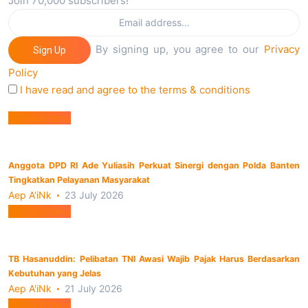
Join 70,000 subscribers!
By signing up, you agree to our
Privacy
Sign Up
Policy
I have read and agree to the terms & conditions
Berita Utama
Anggota DPD RI Ade Yuliasih Perkuat Sinergi dengan Polda Banten
Tingkatkan Pelayanan Masyarakat
Aep A'iNk
23 July 2026
Berita Utama
TB Hasanuddin: Pelibatan TNI Awasi Wajib Pajak Harus Berdasarkan
Kebutuhan yang Jelas
Aep A'iNk
21 July 2026
Berita Utama