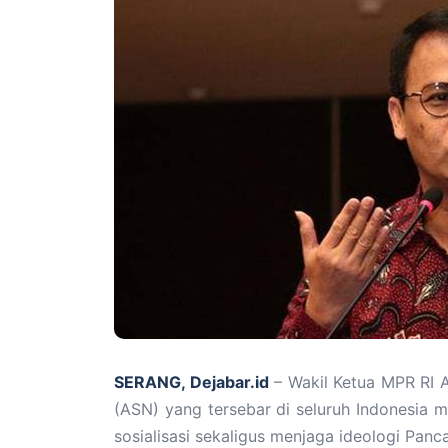
SERANG, Dejabar.id
– Wakil Ketua MPR RI 
(ASN) yang tersebar di seluruh Indonesia m
sosialisasi sekaligus menjaga ideologi Panca