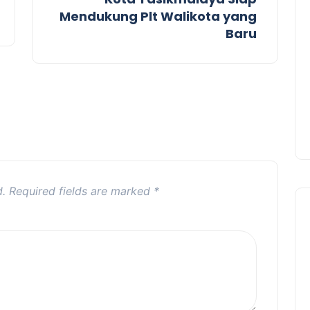
Mendukung Plt Walikota yang
Baru
d.
Required fields are marked
*