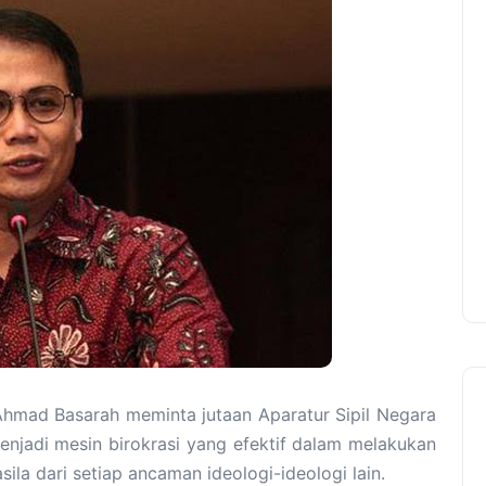
Ahmad Basarah meminta jutaan Aparatur Sipil Negara
enjadi mesin birokrasi yang efektif dalam melakukan
sila dari setiap ancaman ideologi-ideologi lain.