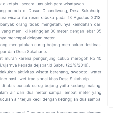
k diketahui secara luas oleh para wisatawan.
yang berada di Dusun Cihandiwung, Desa Sukahurip,
asi wisata itu resmi dibuka pada 18 Agustus 2013.
banyak orang tidak mengetahuinya keindahan dari
h yang memiliki ketinggian 30 meter, dengan lebar 35
gnya mencapai delapan meter.
ojong mengatakan curug bojong merupakan destinasi
epar dan Desa Sukahurip.
gat murah karena pengunjung cukup merogoh Rp 10
,”ujarnya kepada dejabar.id Sabtu (22/9/2018).
elakukan aktivitas wisata berenang, swapoto, water
ner nasi liwet tradisional khas Desa Sukahurip.
 di atas puncak curug bojong yaitu kedung malang,
lam air dari dua meter sampai empat meter yang
curan air terjun kecil dengan ketinggian dua sampai
 nama sungai Cibojong yang berseberangan dengan