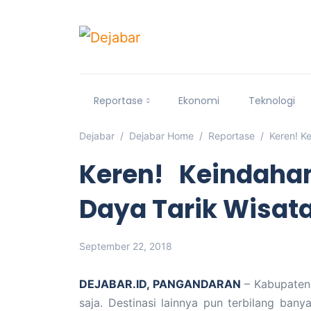
Reportase
Ekonomi
Teknologi
Dejabar
Dejabar Home
Reportase
Keren! K
Keren! Keindaha
Daya Tarik Wisa
September 22, 2018
DEJABAR.ID, PANGANDARAN
– Kabupaten 
saja. Destinasi lainnya pun terbilang bany