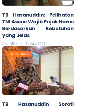
TB Hasanuddin: Pelibatan
TNI Awasi Wajib Pajak Harus
Berdasarkan Kebutuhan
yang Jelas
Aep A'iNk
21 July 2026
Berita Utama
TB Hasanuddin Soroti