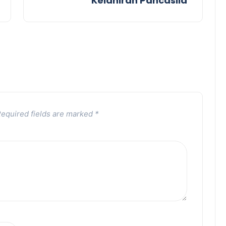
Kelahiran Pancasila
equired fields are marked
*