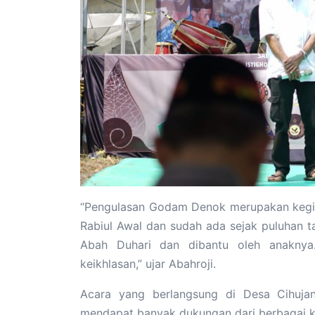
“Pengulasan Godam Denok merupakan kegiat
Rabiul Awal dan sudah ada sejak puluhan tah
Abah Duhari dan dibantu oleh anaknya
keikhlasan,” ujar Abahroji.
Acara yang berlangsung di Desa Cihuja
mendapat banyak dukungan dari berbagai k