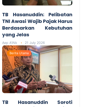
TB Hasanuddin: Pelibatan
TNI Awasi Wajib Pajak Harus
Berdasarkan Kebutuhan
yang Jelas
Aep A'iNk
21 July 2026
Berita Utama
TB Hasanuddin Soroti