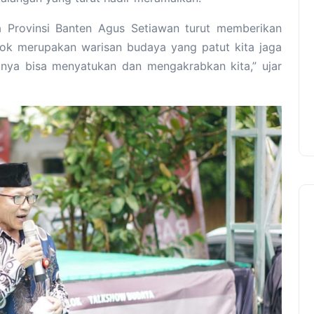
ta Provinsi Banten Agus Setiawan turut memberikan
ok merupakan warisan budaya yang patut kita jaga
nya bisa menyatukan dan mengakrabkan kita,” ujar