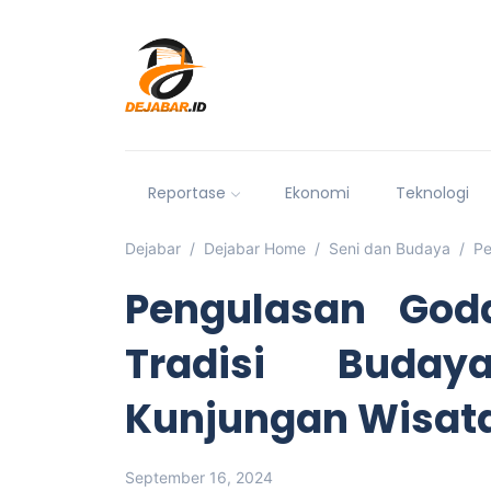
Reportase
Ekonomi
Teknologi
Dejabar
Dejabar Home
Seni dan Budaya
Pe
Pengulasan God
Tradisi Buda
Kunjungan Wisa
September 16, 2024