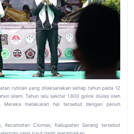
an rutinan yang dilaksanakan setiap tahun pada 12
un silam. Tahun lalu sekitar 1.800 golok diulas oleh
. Mereka melakukan hal tersebut dengan penuh
n, Kecamatan Ciomas, Kabupaten Serang tersebut
alangan yang turut hadir meramaikan.