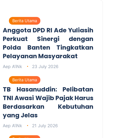
Berita Utama
Anggota DPD RI Ade Yuliasih
Perkuat Sinergi dengan
Polda Banten Tingkatkan
Pelayanan Masyarakat
Aep A'iNk
23 July 2026
Berita Utama
TB Hasanuddin: Pelibatan
TNI Awasi Wajib Pajak Harus
Berdasarkan Kebutuhan
yang Jelas
Aep A'iNk
21 July 2026