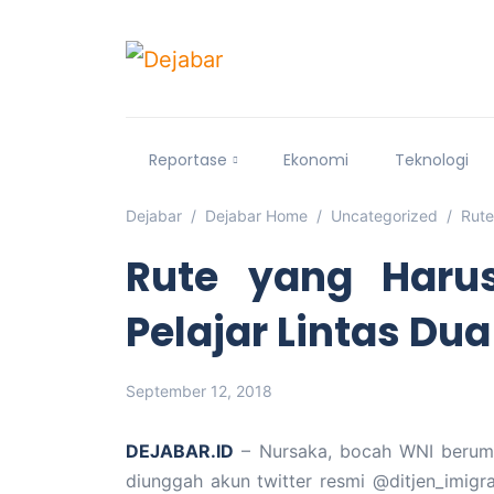
Reportase
Ekonomi
Teknologi
Dejabar
Dejabar Home
Uncategorized
Rute
Rute yang Haru
Pelajar Lintas Du
September 12, 2018
DEJABAR.ID
– Nursaka, bocah WNI berumur
diunggah akun twitter resmi @ditjen_imigr