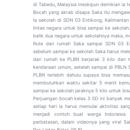
di Tabedu, Malaysia meskipun demikian ia 
Bocah yang akrab disapa Saka itu mengawal
Ia sekolah di SDN 03 Entikong, Kalimantan
lintas negara untuk bisa sampai ke sekolah
balik dua negara untuk sekolahnya maka, 
Rute dari rumah Saka sampai SDN 03 Ent
sebelum sampai ke sekolah Saka harus mele
dari rumah ke PLBN berjarak 3 kilo dan
kendaraan umum, setelah sampai di PBLN S
PLBN terlebih dahulu supaya bisa memasu
membutuhkan waktu sekitar 5 menit kemud
sampai ke sekolah jaraknya 5 kilo untuk bi
Perjuangan bocah kelas 3 SD ini banyak m
setiap hari ia harus memulai aktivitas san
menjadi contoh buat warga Indonesia 
perbatasan, dalam videonya yang viral S
Pas Lintas Batas (PLB).