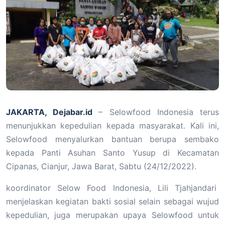
JAKARTA, Dejabar.id
– Selowfood Indonesia terus
menunjukkan kepedulian kepada masyarakat. Kali ini,
Selowfood menyalurkan bantuan berupa sembako
kepada Panti Asuhan Santo Yusup di Kecamatan
Cipanas, Cianjur, Jawa Barat, Sabtu (24/12/2022).
koordinator Selow Food Indonesia, Lili Tjahjandari
menjelaskan kegiatan bakti sosial selain sebagai wujud
kepedulian, juga merupakan upaya Selowfood untuk