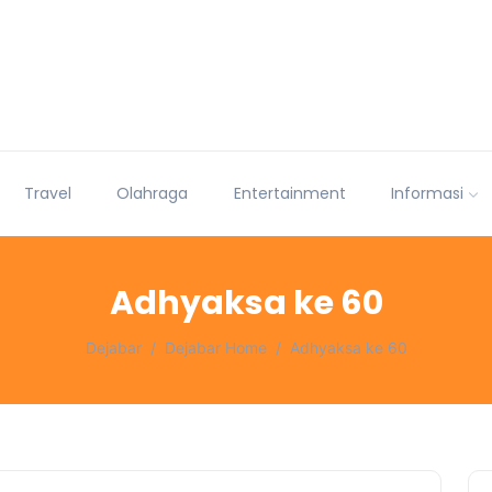
Travel
Olahraga
Entertainment
Informasi
Adhyaksa ke 60
Dejabar
Dejabar Home
Adhyaksa ke 60